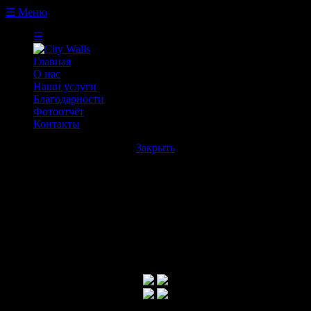
☰ Меню
☰
Главная
О нас
Наши услуги
Благодарности
Фотоотчёт
Контакты
Закрыть
Билборды в городе
Билборды установлены на улицах города Благовещенск в
наиболее посещаемых и проходимых местах.